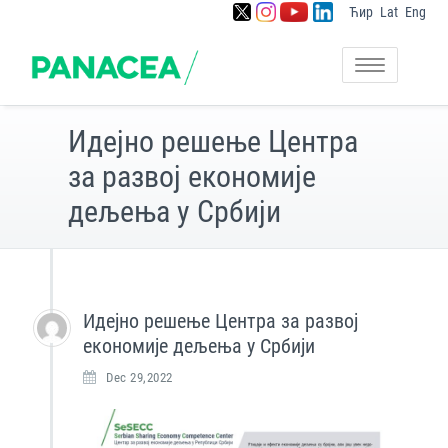
Ћир
Lat
Eng
Skip
to
Постављање основа за
Panacea
content
Toggle
јачање капацитета
navigation
заједнице економије
дељења у Србији
Идејно решење Центра
за развој економије
дељења у Србији
Идејно решење Центра за развој
економије дељења у Србији
Dec 29,2022