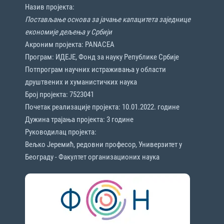
Назив пројекта:
Постављање основа за јачање капацитета заједнице
економије дељења у Србији
Акроним пројекта: PANACEA
Програм: ИДЕЈЕ, Фонд за науку Републике Србије
Потпрограм научних истраживања у области
друштвених и хуманистичких наука
Број пројекта: 7523041
Почетак реализације пројекта: 10.01.2022. године
Дужина трајања пројекта: 3 године
Руководилац пројекта:
Вељко Јеремић, редовни професор, Универзитет у
Београду - Факултет организационих наука