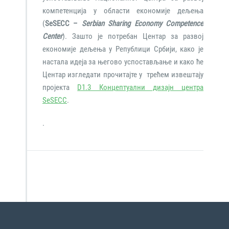
компетенција у области економије дељења
(
SeSECC –
Serbian Sharing Economy Competence
Center
). Зашто је потребан Центар за развој
економије дељења у Републици Србији, како је
настала идеја за његово успостављање и како ће
Центар изгледати прочитајте у трећем извештају
пројекта
D1.3 Концептуални дизајн центра
SeSECC
.
.