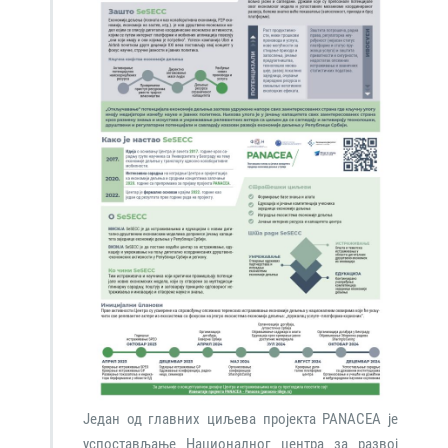
Један од главних циљева пројекта PANACEA је
успостављање Националног центра за развој