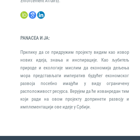
Enforcement Affairs
).
PANACEA И ЈА:
Прилику да се придружим пројекту видим као извор
нових идеја, знања и инспирације. Као љубитељ
природе и екологије мислим да економија дељења
мора представљати императив будућег економског
развоја посебно имајући у виду ограничену
расположивост ресурса. Верујем да ће изванредан тим
који ради на овом пројекту допринети развоју и
имплементацији ове идеје у Србији.