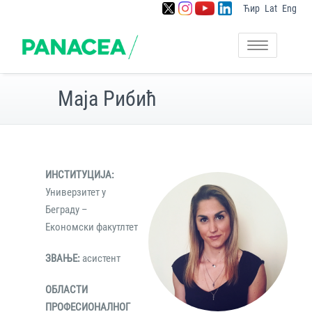
Ћир
Lat
Eng
Skip
to
Постављање основа за
Panacea
content
Toggle
јачање капацитета
navigation
заједнице економије
дељења у Србији
Маја Рибић
ИНСТИТУЦИЈА:
Универзитет у
Беграду –
Економски факутлтет
ЗВАЊЕ:
асистент
ОБЛАСТИ
ПРОФЕСИОНАЛНОГ