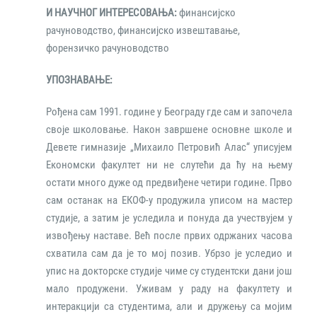
И НАУЧНОГ ИНТЕРЕСОВАЊА:
финансијско
рачуноводство, финансијско извештавање,
форензичко рачуноводство
УПОЗНАВАЊЕ:
Рођена сам 1991. године у Београду где сам и започела
своје школовање. Након завршене основне школе и
Девете гимназије „Михаило Петровић Алас“ уписујем
Економски факултет ни не слутећи да ћу на њему
остати много дуже од предвиђене четири године. Прво
сам останак на ЕКОФ-у продужила уписом на мастер
студије, а затим је уследила и понуда да учествујем у
извођењу наставе. Већ после првих одржаних часова
схватила сам да је то мој позив. Убрзо је уследио и
упис на докторске студије чиме су студентски дани још
мало продужени. Уживам у раду на факултету и
интеракцији са студентима, али и дружењу са мојим