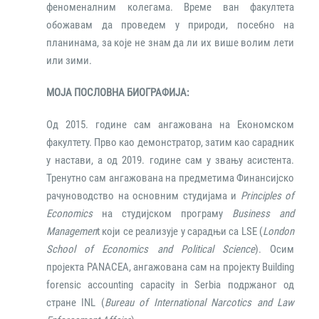
феноменалним колегама. Време ван факултета
обожавам да проведем у природи, посебно на
планинама, за које не знам да ли их више волим лети
или зими.
МОЈА ПОСЛОВНА БИОГРАФИЈА:
Од 2015. године сам ангажована на Економском
факултету. Прво као демонстратор, затим као сарадник
у настави, а од 2019. године сам у звању асистента.
Тренутно сам ангажована на предметима Финансијско
рачуноводство на основним студијама и
Principles of
Economics
на студијском програму
Business and
Managemen
t који се реализује у сарадњи са LSE (
London
School of Economics and Political Science
). Осим
пројекта PANACEA, ангажована сам на пројекту Building
forensic accounting capacity in Serbia подржаног од
стране INL (
Bureau of International Narcotics and Law