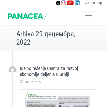
Ћир
Lat
Eng
Skip
to
Postavljanje osnova za
Panacea
content
Toggle
jačanje kapaciteta zajednice
navigation
ekonomije deljenja u Srbiji
Arhiva 29 децембра,
2022
Idejno rešenje Centra za razvoj
ekonomije deljenja u Srbiji
дец 29,2022