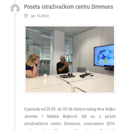
Poseta istraživačkom centru Dimmons
јун 10,2022
U periodu od 29.05. do 05.06 članovi našeg tima Veljko
Jeremić i Nataša Bojković bili su u poseti
istraživačkom centru Dimmons, osnovanom 2016.