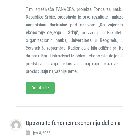
Tim istraživača PANACEA, projekta Fonda za nauku
Republike Srbije,
predstavio je prve rezultate i nalaze
učesnicima Radionice
pod nazivom „
Ka zajednici
ekonomije deljenja u Srbiji
“, održanoj na Fakultetu
organizacionih nauka, Univerziteta u Beogradu, u
četvrtak 8. septembra. Radionica je bila odlična prilika
da praktičari i istraživači iz oblasti ekonomije deljenja,
predstave svoja iskustva, mapiraju izazove i
prodiskutuju najvažnije teme.
Detaljnije
Upoznajte fenomen ekonomija deljenja
јул 8,2022