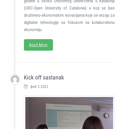
godine u okviru Otvorenog Univerziteta u Kataloniji
(UOC-Open University of Catalonia) a koji se bavi
društveno-ekonomskim inovacijama koje se vezuju za
digitalne tehnologije sa fokusom na kolaborativnu
ekonomiju.
Read More
Kick off sastanak
феб 2,2022