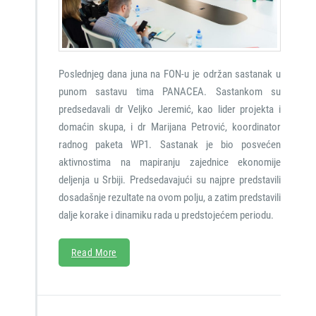
Poslednjeg dana juna na FON-u je održan sastanak u
punom sastavu tima PANACEA. Sastankom su
predsedavali dr Veljko Jeremić, kao lider projekta i
domaćin skupa, i dr Marijana Petrović, koordinator
radnog paketa WP1. Sastanak je bio posvećen
aktivnostima na mapiranju zajednice ekonomije
deljenja u Srbiji. Predsedavajući su najpre predstavili
dosadašnje rezultate na ovom polju, a zatim predstavili
dalje korake i dinamiku rada u predstojećem periodu.
Read More