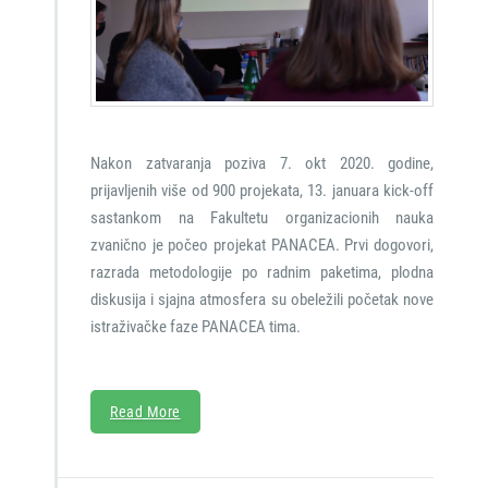
Nakon zatvaranja poziva 7. okt 2020. godine,
prijavljenih više od 900 projekata, 13. januara kick-off
sastankom na Fakultetu organizacionih nauka
zvanično je počeo projekat PANACEA. Prvi dogovori,
razrada metodologije po radnim paketima, plodna
diskusija i sjajna atmosfera su obeležili početak nove
istraživačke faze PANACEA tima.
Read More