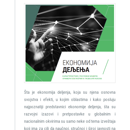
Šta je ekonomija deljenja, koja su njena osnovna
svojstva i efekti, u kojim oblastima i kako posluju
najpoznatiji predstavnici ekonomije deljenja, šta su
razvojni izazovi i pretpostavke u globalnim i
nacionalnim okvirima su samo neke od tema izveštaja
koji ima za cilj da naučnoj, stručnoj i široj javnosti na