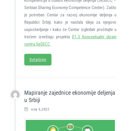
kompetencija u oblasti ekonomije deljenja (SeSECC –
Serbian Sharing Economy Competence Center). Zašto
je potreban Centar za razvoj ekonomije deljenja u
Republici Srbiji, kako je nastala ideja za njegovo
uspostavljanje i kako će Centar izgledati pročitajte u
trećem izveštaju projekta
D1.3 Konceptualni dizajn
centra SeSECC
.
Detaljnije
Mapiranje zajednice ekonomije deljenja
u Srbiji
нов 6,2022